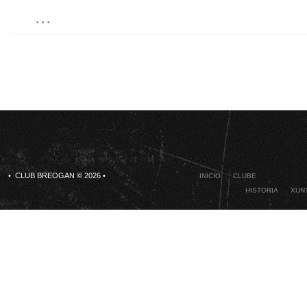
...
• CLUB BREOGAN © 2026 •
INICIO
CLUBE
HISTORIA
XUNT