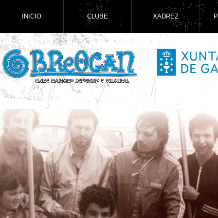
INICIO
CLUBE
XADREZ
P