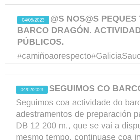
@S NOS@S PEQUES 
04/05/2023
BARCO DRAGÓN. ACTIVIDA
PÚBLICOS.
#camiñoaorespecto#GaliciaSau
SEGUIMOS CO BARC
04/02/2023
Seguimos coa actividade do bar
adestramentos de preparación p
DB 12 200 m., que se vai a dispu
mesmo tempo, continuase coa in