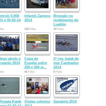
ntrois 5.000
Infantís Zamora
Breogán no
01 e 02-02-14
2014
recibimento do
Luatlón
tos
100
Fotos
33
Fotos
lego alevín e
Copa de
2ª reg. kaiak de
nxamín 2014
España sobre
mar Cambados
200 e 500 m...
2014
tos
40
Fotos
8
Fotos
 Regata Kaiak
Visitas colexios
Sanabria 2014
 mar 01-03-14
2014