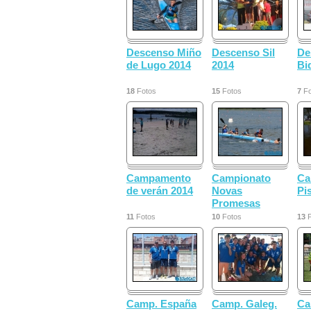
Descenso Miño
Descenso Sil
De
de Lugo 2014
2014
Bi
18
Fotos
15
Fotos
7
Fo
Campamento
Campionato
Ca
de verán 2014
Novas
Pi
Promesas
11
Fotos
10
Fotos
13
F
Camp. España
Camp. Galeg.
Ca