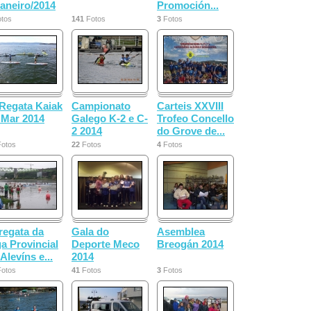
xaneiro/2014
Promoción...
tos
141
Fotos
3
Fotos
 Regata Kaiak
Campionato
Carteis XXVIII
 Mar 2014
Galego K-2 e C-
Trofeo Concello
2 2014
do Grove de...
otos
22
Fotos
4
Fotos
 regata da
Gala do
Asemblea
ga Provincial
Deporte Meco
Breogán 2014
Alevíns e...
2014
otos
41
Fotos
3
Fotos