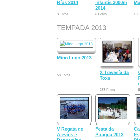
Ríos 2014
Infantís 3000m
Ma
2014
3
Fotos
6
Fotos
10
F
TEMPADA 2013
Mino Lugo 2013
X Travesía da
58
Fotos
Toxa
237
Fotos
5
V Regata de
Festa da
Ca
Alevíns e
Piragua 2013
Es