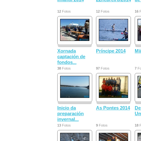
12
Fotos
12
Fotos
16
F
Xornada
Príncipe 2014
Mi
captación de
fondos...
38
Fotos
97
Fotos
7
Fo
Inicio da
As Pontes 2014
De
preparación
Um
invernal...
13
Fotos
9
Fotos
18
F