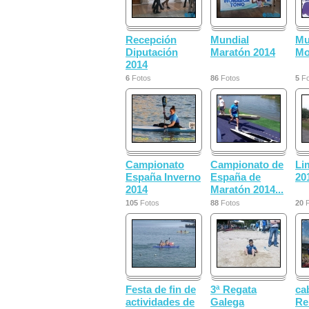
Recepción
Mundial
Mu
Diputación
Maratón 2014
Mo
2014
6
Fotos
86
Fotos
5
Fo
Campionato
Campionato de
Li
España Inverno
España de
20
2014
Maratón 2014...
105
Fotos
88
Fotos
20
F
Festa de fin de
3ª Regata
ca
actividades de
Galega
Re