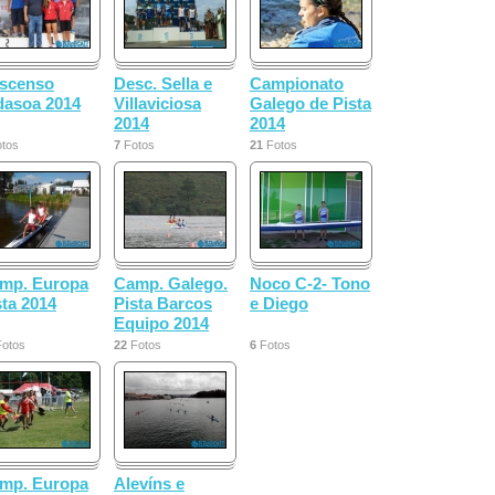
scenso
Desc. Sella e
Campionato
dasoa 2014
Villaviciosa
Galego de Pista
2014
2014
tos
7
Fotos
21
Fotos
mp. Europa
Camp. Galego.
Noco C-2- Tono
sta 2014
Pista Barcos
e Diego
Equipo 2014
otos
22
Fotos
6
Fotos
mp. Europa
Alevíns e