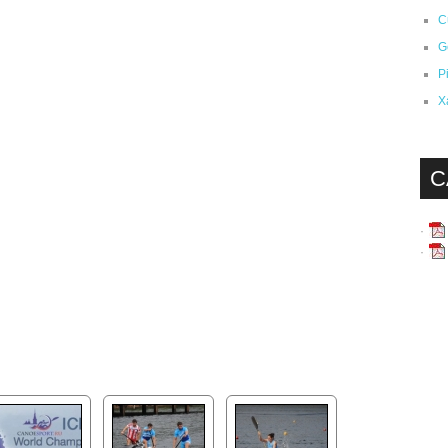
C
G
P
X
C
·
·