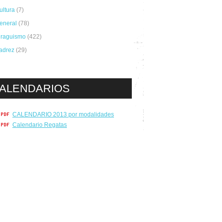
ultura
(7)
eneral
(78)
iraguismo
(422)
adrez
(29)
ALENDARIOS
CALENDARIO 2013 por modalidades
Calendario Regatas