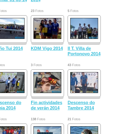
otos
23
Fotos
5
Fotos
ño Tui 2014
KDM Vigo 2014
II T. Villa de
Portonovo 2014
tos
3
Fotos
43
Fotos
scenso do
Fin actividades
Descenso do
ia 2014
de verán 2014
Tambre 2014
otos
138
Fotos
21
Fotos