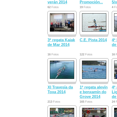
verán 2014
Promoción...
5/
62
Fotos
19
Fotos
4
Fo
3ª regata Kaiak
C.E. Pista 2014
4ª
de Mar 2014
de
16
Fotos
122
Fotos
16
F
XI Travesía da
1ª regata alevín
4ª
Toxa 2014
e benxamín do
Li
Grove 2014
de 
213
Fotos
165
Fotos
24
F