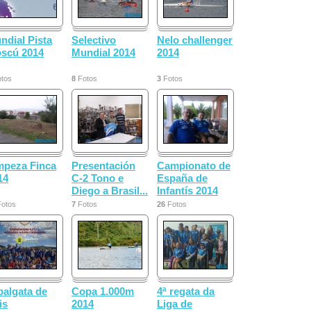
ndial Pista
Selectivo
Nelo challenger
scú 2014
Mundial 2014
2014
tos
8
Fotos
3
Fotos
mpeza Finca
Presentación
Campionato de
14
C-2 Tono e
España de
Diego a Brasil...
Infantís 2014
otos
7
Fotos
26
Fotos
balgata de
Copa 1.000m
4ª regata da
is
2014
Liga de