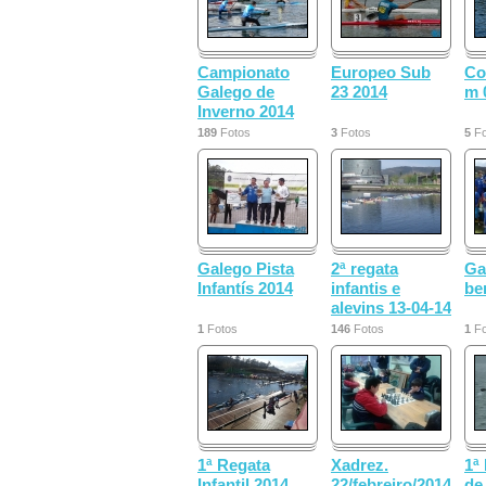
Campionato
Europeo Sub
Co
Galego de
23 2014
m 
Inverno 2014
189
Fotos
3
Fotos
5
Fo
Galego Pista
2ª regata
Ga
Infantís 2014
infantis e
be
alevins 13-04-14
1
Fotos
146
Fotos
1
Fo
1ª Regata
Xadrez.
1ª
Infantil 2014
22/febreiro/2014
de