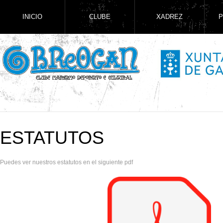
INICIO
CLUBE
XADREZ
P
ESTATUTOS
Puedes ver nuestros estatutos en el siguiente pdf