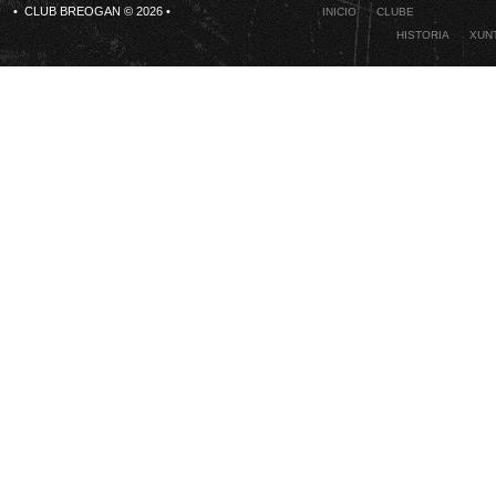
• CLUB BREOGAN © 2026 •
INICIO
CLUBE
HISTORIA
XUNT