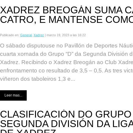
XADREZ BREOGÁN SUMA C
CATRO, E MANTENSE COMO
Publicado en:
General
,
Xadrez
|
marzo 19, 2023 a las 16:22
O sábado disputouse no Pavillón de Deportes Náut
cuarta xornada do Grupo “D” da Segunda División 
Xadrez. Recibindo o Xadrez Breogán ao Club Xadre
enfrontamento co resultado de 3,5 – 0,5. As tres vic
viñeron dos taboleiros 1,3 e...
Leer mas...
CLASIFICACIÓN DO GRUPO
SEGUNDA DIVISIÓN DA LIG