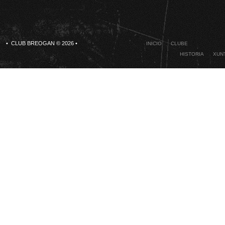
• CLUB BREOGAN © 2026 •
INICIO
CLUBE
HISTORIA
XUNT