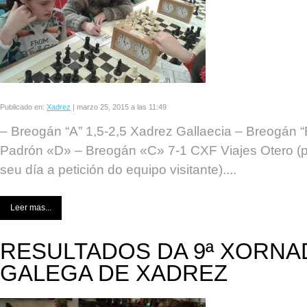
Publicado en:
Xadrez
|
marzo 25, 2015 a las 11:49
– Breogán “A” 1,5-2,5 Xadrez Gallaecia – Breogán “
Padrón «D» – Breogán «C» 7-1 CXF Viajes Otero (p
seu día a petición do equipo visitante)....
Leer mas...
RESULTADOS DA 9ª XORNAD
GALEGA DE XADREZ