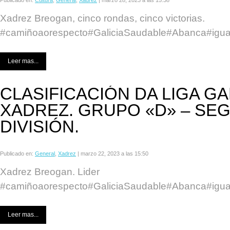
Publicado en:
Cultura
,
General
,
Xadrez
|
marzo 28, 2023 a las 15:38
Xadrez Breogan, cinco rondas, cinco victorias.
#camiñoaorespecto#GaliciaSaudable#Abanca#igua
Leer mas...
CLASIFICACIÓN DA LIGA G
XADREZ. GRUPO «D» – SE
DIVISIÓN.
Publicado en:
General
,
Xadrez
|
marzo 22, 2023 a las 15:50
Xadrez Breogan. Lider
#camiñoaorespecto#GaliciaSaudable#Abanca#igua
Leer mas...