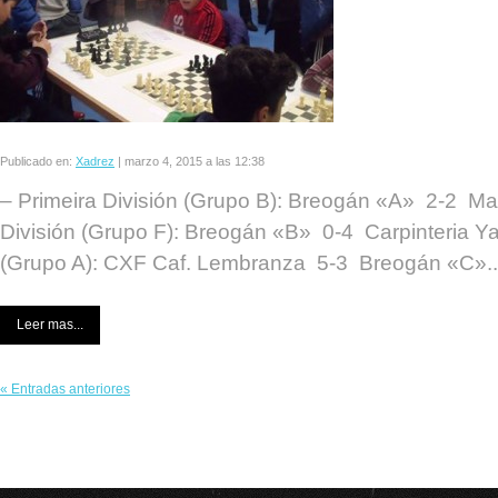
Publicado en:
Xadrez
|
marzo 4, 2015 a las 12:38
– Primeira División (Grupo B): Breogán «A» 2-2 Ma
División (Grupo F): Breogán «B» 0-4 Carpinteria Ya
(Grupo A): CXF Caf. Lembranza 5-3 Breogán «C»..
Leer mas...
« Entradas anteriores