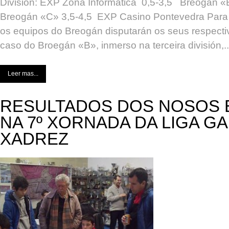
División: EXP Zona Informática 0,5-3,5 Breogán «B
Breogán «C» 3,5-4,5 EXP Casino Pontevedra Para 
os equipos do Breogán disputarán os seus respecti
caso do Broegán «B», inmerso na terceira división,..
Leer mas...
RESULTADOS DOS NOSOS 
NA 7º XORNADA DA LIGA G
XADREZ