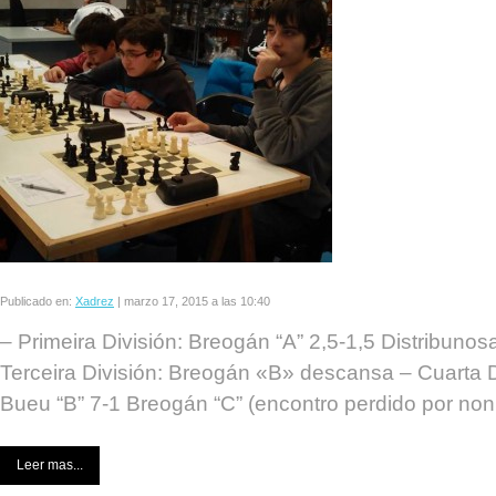
Publicado en:
Xadrez
|
marzo 17, 2015 a las 10:40
– Primeira División: Breogán “A” 2,5-1,5 Distribunos
Terceira División: Breogán «B» descansa – Cuarta D
Bueu “B” 7-1 Breogán “C” (encontro perdido por non
Leer mas...