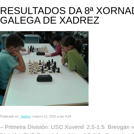
RESULTADOS DA 8ª XORNAD
GALEGA DE XADREZ
Publicado en:
Xadrez
|
marzo 12, 2015 a las 9:34
– Primeira División: USC Xuvenil 2,5-1,5 Breogán «