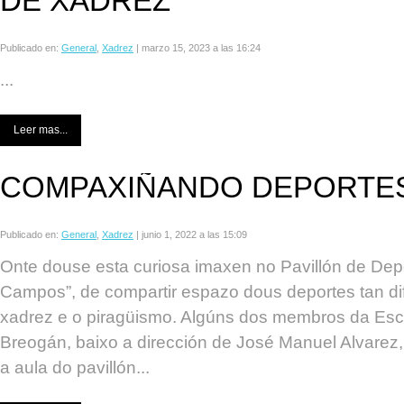
DE XADREZ
Publicado en:
General
,
Xadrez
|
marzo 15, 2023 a las 16:24
...
Leer mas...
COMPAXIÑANDO DEPORTE
Publicado en:
General
,
Xadrez
|
junio 1, 2022 a las 15:09
Onte douse esta curiosa imaxen no Pavillón de Dep
Campos”, de compartir espazo dous deportes tan di
xadrez e o piragüismo. Algúns dos membros da Esc
Breogán, baixo a dirección de José Manuel Alvarez,
a aula do pavillón...