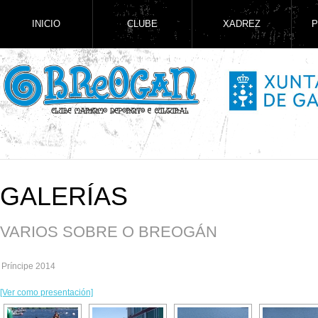
INICIO
CLUBE
XADREZ
P
GALERÍAS
VARIOS SOBRE O BREOGÁN
Príncipe 2014
[Ver como presentación]