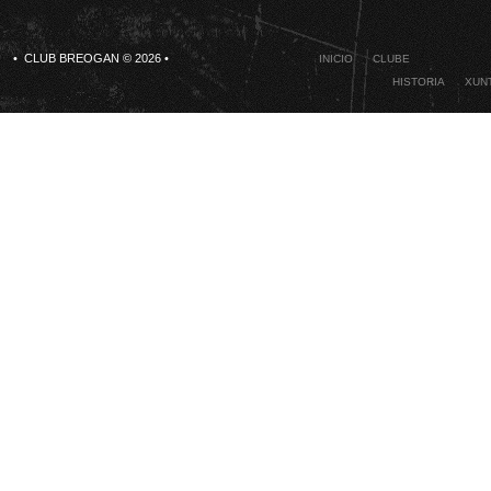
• CLUB BREOGAN © 2026 •
INICIO
CLUBE
HISTORIA
XUNT