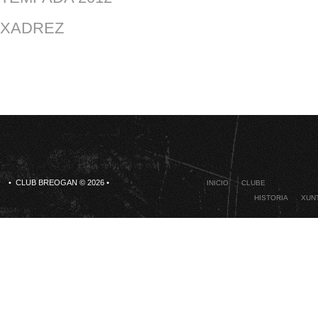
XADREZ
• CLUB BREOGAN © 2026 •
INICIO
CLUBE
HISTORIA
XUNT