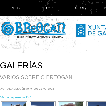
INICIO
CLUBE
XADREZ
P
GALERÍAS
VARIOS SOBRE O BREOGÁN
Xornada captación de fondos 12-07-2014
[Ver como presentación]