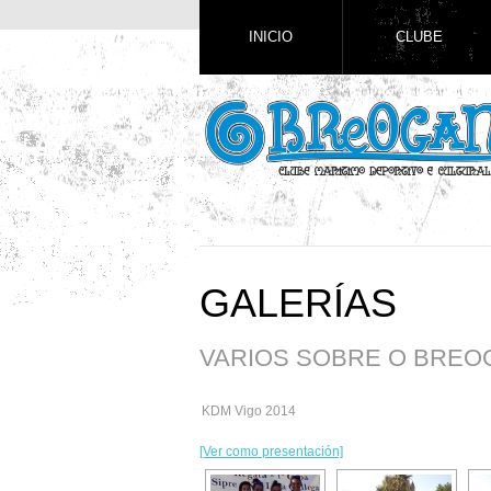
INICIO
CLUBE
GALERÍAS
VARIOS SOBRE O BREO
KDM Vigo 2014
[Ver como presentación]