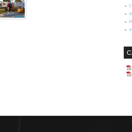
C
G
P
X
C
·
·