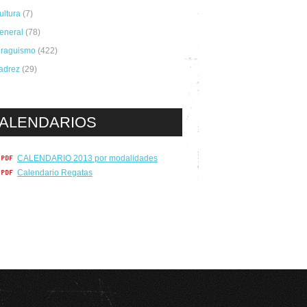
ultura
(7)
eneral
(78)
iraguismo
(422)
adrez
(29)
ALENDARIOS
CALENDARIO 2013 por modalidades
Calendario Regatas