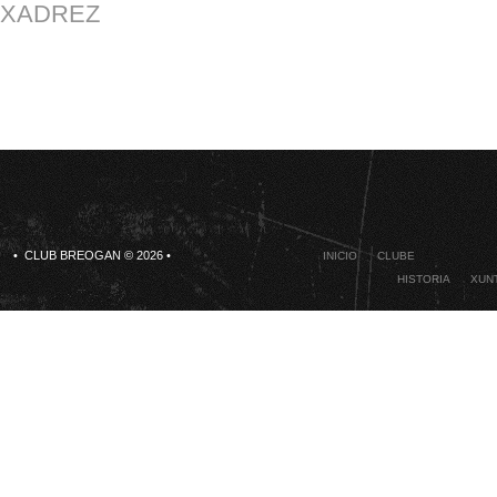
XADREZ
• CLUB BREOGAN © 2026 •
INICIO
CLUBE
HISTORIA
XUNT