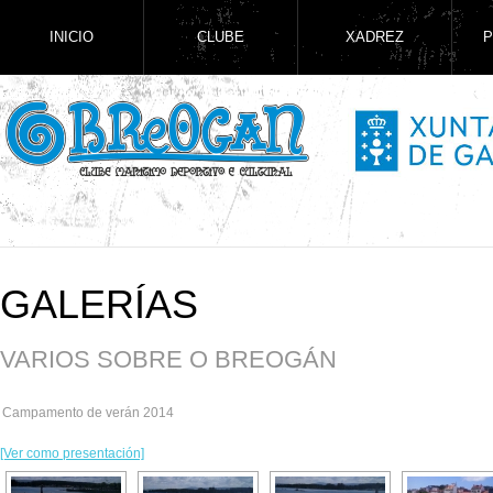
INICIO
CLUBE
XADREZ
P
GALERÍAS
VARIOS SOBRE O BREOGÁN
Campamento de verán 2014
[Ver como presentación]