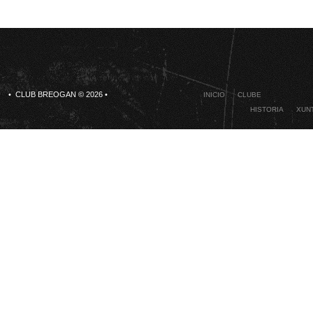
• CLUB BREOGAN © 2026 •
INICIO
CLUBE
HISTORIA
XUNT