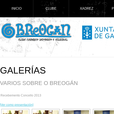
INICIO
CLUBE
XADREZ
P
GALERÍAS
VARIOS SOBRE O BREOGÁN
Recebemento Concello 2013
[Ver como presentación]