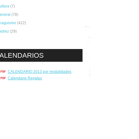
ultura
(7)
eneral
(78)
iraguismo
(422)
adrez
(29)
ALENDARIOS
CALENDARIO 2013 por modalidades
Calendario Regatas