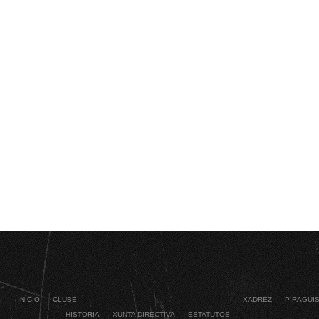
INICIO
CLUBE
XADREZ
PIRAGUI
HISTORIA
XUNTA DIRECTIVA
ESTATUTOS