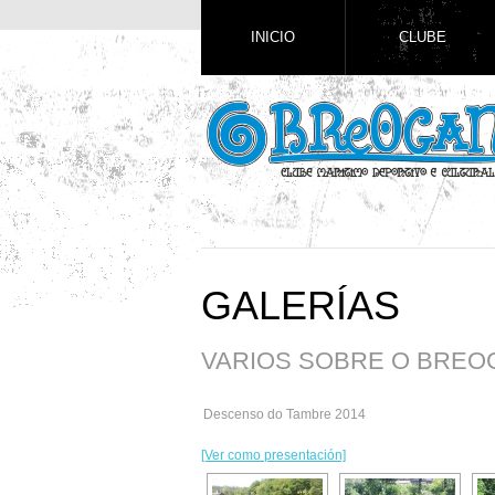
INICIO
CLUBE
GALERÍAS
VARIOS SOBRE O BREO
Descenso do Tambre 2014
[Ver como presentación]