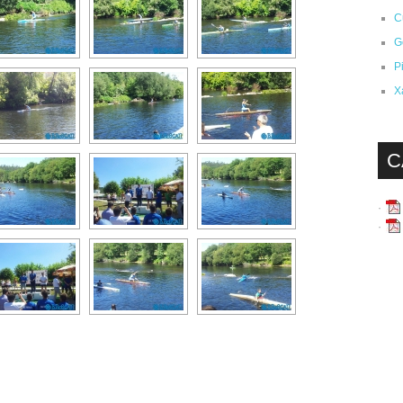
C
G
P
X
C
·
·