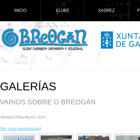
INICIO
CLUBE
XADREZ
P
GALERÍAS
VARIOS SOBRE O BREOGÁN
Mundial Pista Moscú 2014
[Ver como presentación]