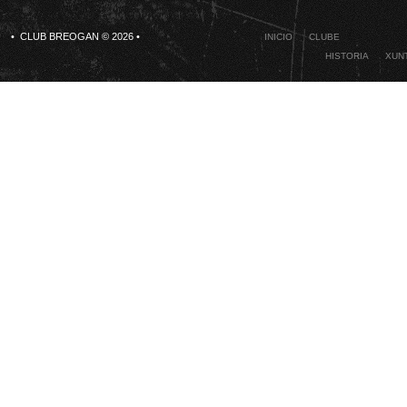
• CLUB BREOGAN © 2026 •
INICIO
CLUBE
HISTORIA
XUNT