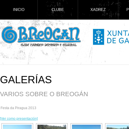
INICIO
CLUBE
XADREZ
P
GALERÍAS
VARIOS SOBRE O BREOGÁN
Festa da Piragua 2013
[Ver como presentación]