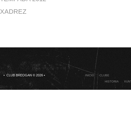
XADREZ
• CLUB BREOGAN © 2026 •
INICIO
CLUBE
HISTORIA
XUNT