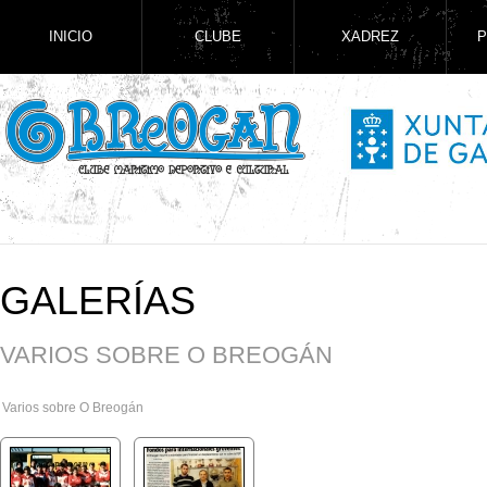
INICIO
CLUBE
XADREZ
P
GALERÍAS
VARIOS SOBRE O BREOGÁN
Varios sobre O Breogán