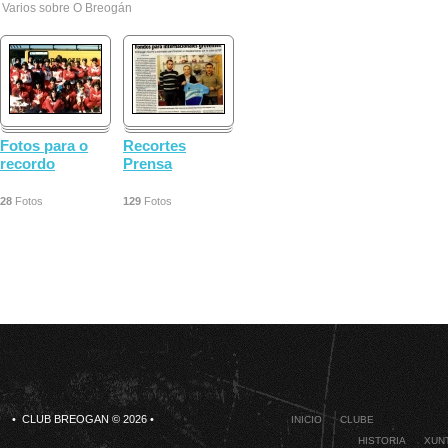
Varios sobre O Breogán
Fotos para o
Recortes
recordo
Prensa
28
Fotos
129
Fotos
• CLUB BREOGAN © 2026 •
INICIO
CLUBE
HISTORIA
XUNT